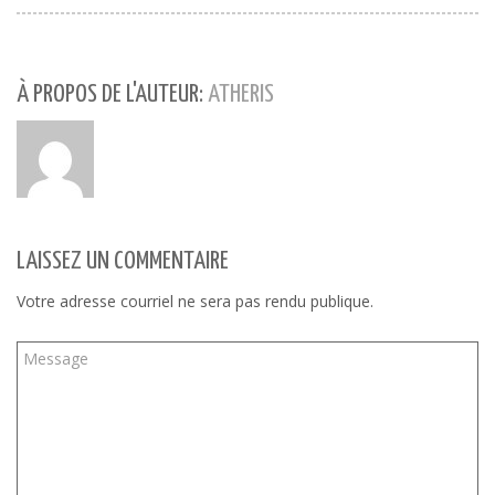
sur
sur
sur
Twitter(ouvre
Facebook(ouvre
Google+
dans
dans
(ouvre
une
une
dans
nouvelle
nouvelle
une
fenêtre)
fenêtre)
nouvelle
fenêtre)
À PROPOS DE L'AUTEUR:
ATHERIS
LAISSEZ UN COMMENTAIRE
Votre adresse courriel ne sera pas rendu publique.