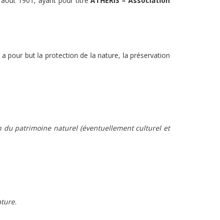
6 août 1901, ayant pour titre
ATHERIS – Association
a pour but la protection de la nature, la préservation
on du patrimoine naturel (éventuellement culturel et
ature.