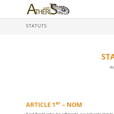
STATUTS
ST
As
er
ARTICLE 1
– NOM