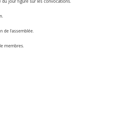
 du jour figure sur les convocations.
n.
n de l’assemblée.
s de membres.