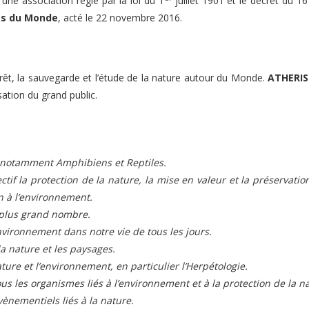
 une association régie par la loi du 1
juillet 1901 et le décret du 1
es du Monde
, acté le 22 novembre 2016.
érêt, la sauvegarde et l’étude de la nature autour du Monde.
ATHERIS
sation du grand public.
s, notamment Amphibiens et Reptiles.
tif la protection de la nature, la mise en valeur et la préservati
ion à l’environnement.
u plus grand nombre.
vironnement dans notre vie de tous les jours.
a nature et les paysages.
ture et l’environnement, en particulier l’Herpétologie.
us les organismes liés à l’environnement et à la protection de la n
évènementiels liés à la nature.