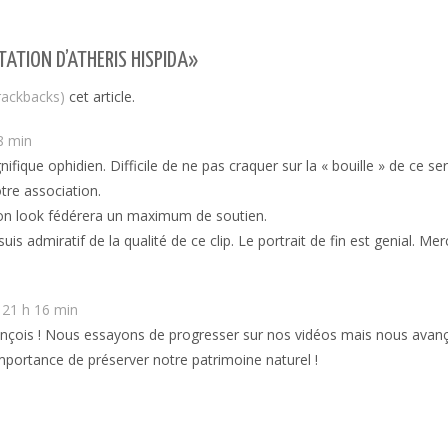
TATION D’ATHERIS HISPIDA»
trackbacks)
cet article.
8 min
ifique ophidien. Difficile de ne pas craquer sur la « bouille » de ce se
re association.
son look fédérera un maximum de soutien.
suis admiratif de la qualité de ce clip. Le portrait de fin est genial. 
 21 h 16 min
ançois ! Nous essayons de progresser sur nos vidéos mais nous av
l’importance de préserver notre patrimoine naturel !