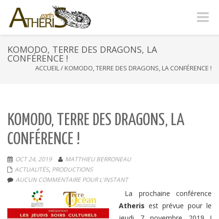
Naviga
-
bascul
KOMODO, TERRE DES DRAGONS, LA
CONFÉRENCE !
ACCUEIL
/
KOMODO, TERRE DES DRAGONS, LA CONFÉRENCE !
KOMODO, TERRE DES DRAGONS, LA
CONFÉRENCE !
OCT 24, 2019
MATTHIEU BERRONEAU
ACTUALITÉS
,
PRODUCTIONS
AUCUN COMMENTAIRE POUR L'INSTANT
La prochaine conférence
Atheris
est prévue pour le
jeudi 7 novembre 2019 !