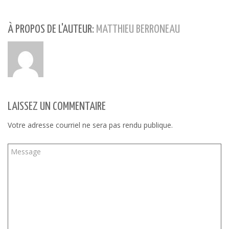
une
une
dans
nouvelle
nouvelle
une
fenêtre)
fenêtre)
nouvelle
fenêtre)
À PROPOS DE L'AUTEUR:
MATTHIEU BERRONEAU
LAISSEZ UN COMMENTAIRE
Votre adresse courriel ne sera pas rendu publique.