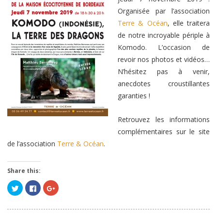
Organisée par l’association
Terre & Océan
, elle traitera
de notre incroyable périple à
Komodo. L’occasion de
revoir nos photos et vidéos…
N’hésitez pas à venir,
anecdotes croustillantes
garanties !
Retrouvez les informations
complémentaires sur le site
de l’association
Terre & Océan
.
Share this:
Cliquez
Cliquez
Cliquez
pour
pour
pour
partager
partager
partager
sur
sur
sur
Twitter(ouvre
Facebook(ouvre
Google+
dans
dans
(ouvre