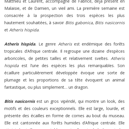
Matthieu et Laurent, accompagné de Fabrice, déjà présent en
Malaisie, et de Damien, un vieil ami. La première semaine est
consacrée à la prospection des trois espèces les plus
hautement souhaitées, à savoir
Bitis gabonica
,
Bitis nasicornis
et
Atheris hispida
.
Atheris hispida
.
Le genre
Atheris
est endémique des forêts
tropicales d’Afrique centrale. Il regroupe une dizaine d’espèces
arboricoles, de petites tailles et relativement sveltes.
Atheris
hispida
est l’une des espèces les plus remarquables. Son
écaillure particulièrement développée évoque une sorte de
plumage et les proportions de sa tête évoquent un animal
fantastique, ou plus simplement… un dragon.
Bitis nasicornis
est un gros vipéridé, qui montre un look, des
motifs et des couleurs exceptionnels. Elle est large, lourde, et
présente des écailles en forme de cornes au bout du museau.
Elle est cantonnée aux forêts humides d’Afrique centrale. Elle