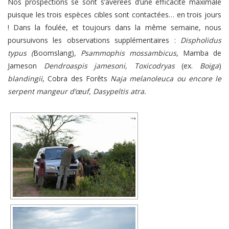
Nos prospections se sont s’avérées d’une efficacité maximale
puisque les trois espèces cibles sont contactées… en trois jours
! Dans la foulée, et toujours dans la même semaine, nous
poursuivons les observations supplémentaires :
Dispholidus
typus
(
Boomslang)
,
Psammophis mossambicus
, Mamba de
Jameson
Dendroaspis jamesoni
, Toxicodryas
(ex.
Boiga
)
blandingii
, Cobra des Forêts
Naja melanoleuca
ou encore le
serpent mangeur d’œuf, Dasypeltis atra
.